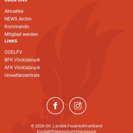
ÜBER UNS
Aktuelles
NEWS Archiv
(current)
Kommando
Mitglied werden
LINKS
OOELFV
BFK Vöcklabruck
AFK Vöcklabruck
Unwetterzentrale
(neues Fenster)
(neues Fenster)
© 2026 Oö. Landes-Feuerwehrverband
Kontakt
Datenschutz
Impressum