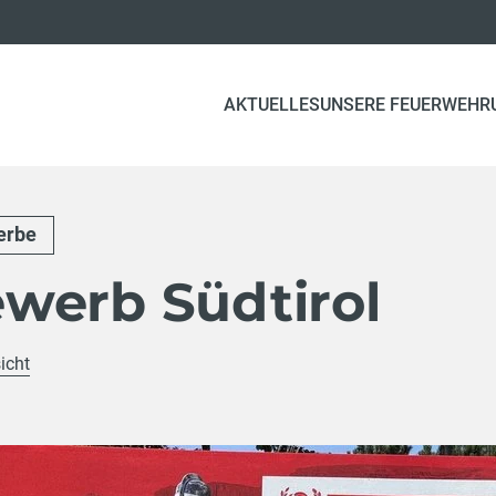
AKTUELLES
UNSERE FEUERWEHR
erbe
werb Südtirol
icht