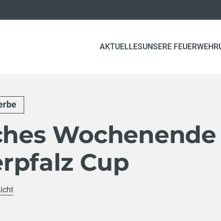
AKTUELLES
UNSERE FEUERWEHR
erbe
iches Wochenende
rpfalz Cup
icht